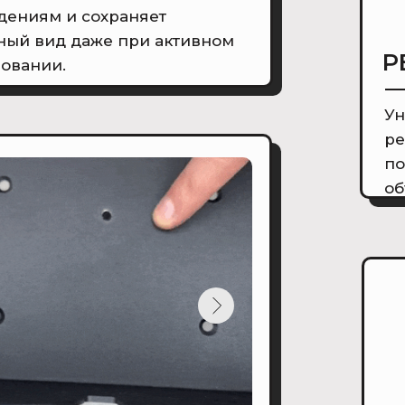
дениям и сохраняет
ный вид даже при активном
Р
овании.
Ун
ре
по
об