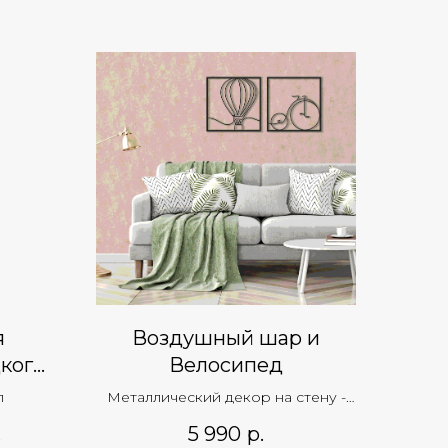
я
Воздушный шар и
кого
Велосипед
л
Металлический декор на стену -
"Art.Evo Design"
.
5 990
р.