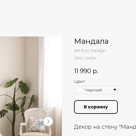
Мандала
Art.Evo Design
SKU:
0434
11 990
р.
Цвет
Черный
В корзину
Декор на стену "Манда