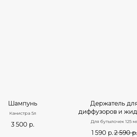
Шампунь
Держатель дл
диффузоров и жид
Канистра 5л
мыла
Для бутылочек 125 м
3 500
р.
1 590
р.
2 590
р