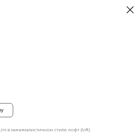
ну
i в минималистичном стиле лофт (loft).