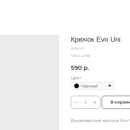
Крючок Evo Uni
Artevo
SKU:
unib
590
р.
Цвет
Чёрный
В корзи
Дизайнерский крючок Evo Un