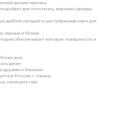
ичный дизайн крючка;
 подойдет для полотенец, верхней одежды,
их дюбель-гвоздей и шестигранный ключ для
а: черный и белый;
оторая обеспечивает матовую поверхность и
абочих дня;
ата денег;
а друзьям и близким;
тся в России, г. Казань;
осы, напишите нам.