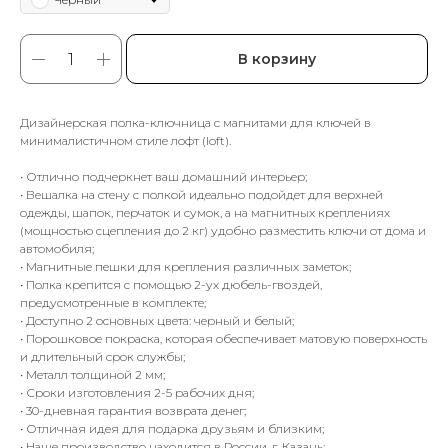
В корзину
Дизайнерская полка-ключница с магнитами для ключей в
минималистичном стиле лофт (loft).
• Отлично подчеркнет ваш домашний интерьер;
• Вешалка на стену с полкой идеально подойдет для верхней
одежды, шапок, перчаток и сумок, а на магнитных креплениях
(мощностью сцепления до 2 кг) удобно разместить ключи от дома и
автомобиля;
• Магнитные пешки для крепления различных заметок;
• Полка крепится с помощью 2-ух дюбель-гвоздей,
предусмотренные в комплекте;
• Доступно 2 основных цвета: черный и белый;
• Порошковое покраска, которая обеспечивает матовую поверхность
и длительный срок службы;
• Металл толщиной 2 мм;
• Сроки изготовления 2-5 рабочих дня;
• 30-дневная гарантия возврата денег;
• Отличная идея для подарка друзьям и близким;
• Наше производство находится в России, г. Казань;