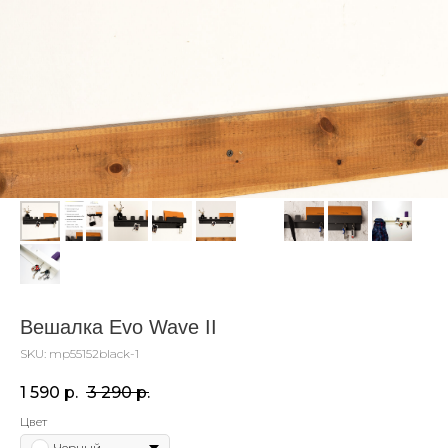
Вешалка Evo Wave II
SKU:
mp55152black-1
1 590
р.
3 290
р.
Цвет
Черный