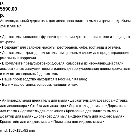
р.
5590,00
р.
Антивандальный держатель для дозаторов жидкого мыла и крема под объем
250 и 500 мл.
• Держатель выполняет функцию крепления дозаторов на стене и защищает
от кражи.
• Подойдет для салонов красоты, ресторанов, кафе, гостиниц и отелей.
• Держатель покрыт дополнительным цинковым слоем для предотвращения
ржавчины и коррозии.
• В комплекте предусмотрено: дюбеля, саморезы из нержавеющей стали,
декоративные заглушки, шестигранник для регулирования длины держателя
и сам антивандальный держатель.
• Наше производство находится в России, г. Казань;
• Если у вас остались вопросы, напишите нам.
• Антивандальный держатель для мыла • Держатель для дозатора • Стойка
для диспенсера • Стойка для дозатора • Держатель для мыла • Держатель
для крема • Держатель для флаконов • Крепление для жидкого мыла •
Дозатор для мыла • Диспенсер для мыла • Держатель для жидкого мыла •
Кронштейн для жидкого мыла • Подставка для жидкого мыла •
whd: 156x115x82 mm