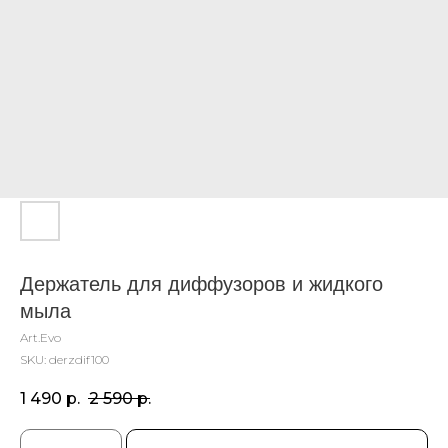
Держатель для диффузоров и жидкого
мыла
Art.Evo
SKU:
derzdif100
1 490
р.
2 590
р.