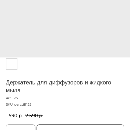
Держатель для диффузоров и жидкого
мыла
Art.Evo
SKU:
derzdif125
1 590
р.
2 590
р.