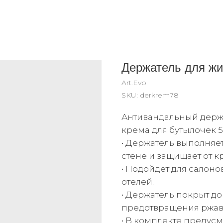
Держатель для жи
Art.Evo
SKU:
derkrem78
Антивандальный держа
крема для бутылочек 5
• Держатель выполняе
стене и защищает от к
• Подойдет для салоно
отелей.
• Держатель покрыт 
предотвращения ржав
• В комплекте предусм