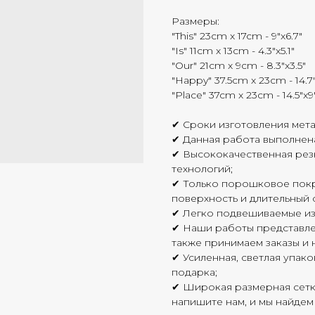
Размеры:
"This" 23cm x 17cm - 9"x6.7"
"Is" 11cm x 13cm - 4.3"x5.1"
"Our" 21cm x 9cm - 8.3"x3.5"
"Happy" 37.5cm x 23cm - 14.7
"Place" 37cm x 23cm - 14.5"x9
✔ Сроки изготовления мета
✔ Данная работа выполнена 
✔ Высококачественная рез
технологий;
✔ Только порошковое покр
поверхность и длительный 
✔ Легко подвешиваемые из
✔ Наши работы представлен
также принимаем заказы и н
✔ Усиленная, светлая упак
подарка;
✔ Широкая размерная сетка
напишите нам, и мы найдем