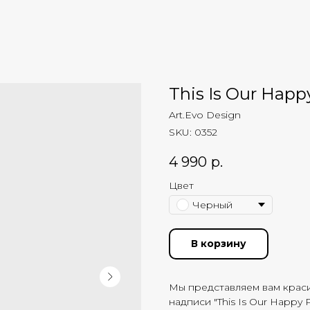
This Is Our Happ
Art.Evo Design
SKU:
0352
4 990
р.
Цвет
Черный
В корзину
Мы представляем вам краси
надписи "This Is Our Happy P