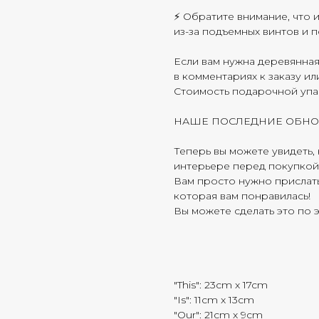
⚡ Обратите внимание, что и
из-за подъемных винтов и 
Если вам нужна деревянна
в комментариях к заказу и
Стоимость подарочной упа
НАШЕ ПОСЛЕДНИЕ ОБН
Теперь вы можете увидеть,
интерьере перед покупкой
Вам просто нужно прислат
которая вам понравилась!
Вы можете сделать это по э
"This": 23cm x 17cm
"Is": 11cm x 13cm
"Our": 21cm x 9cm