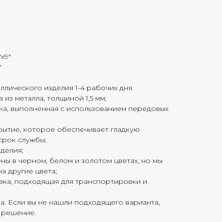
"x9"
"
ллического изделия 1-4 рабочих дня
из металла, толщиной 1,5 мм;
ка, выполненная с использованием передовых
ытие, которое обеспечивает гладкую
срок службы;
делия;
ы в черном, белом и золотом цветах, но мы
а другие цвета;
овка, подходящая для транспортировки и
. Если вы не нашли подходящего варианта,
 решение.