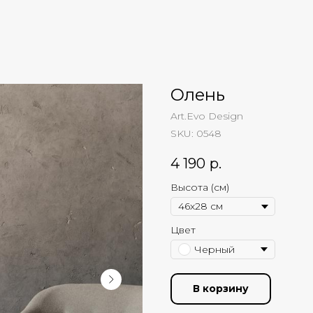
Олень
Art.Evo Design
SKU:
0548
4 190
р.
Высота (см)
Цвет
Черный
В корзину