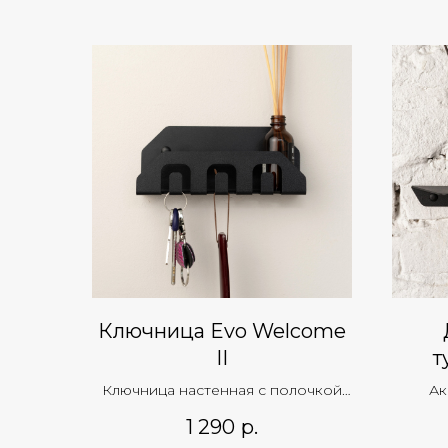
Ключница Evo Welcome
II
т
Ключница настенная с полочкой
Ак
для ключей
1 290
р.