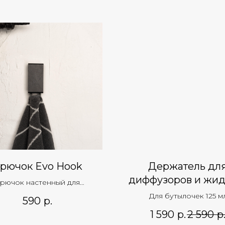
рючок Evo Hook
Держатель дл
диффузоров и жид
рючок настенный для
мыла
ксессуаров и одежды
Для бутылочек 125 м
590
р.
1 590
р.
2 590
р