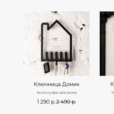
Ключница Домик
К
Аксессуары для дома
К
а
1 290
р.
2 490
р.