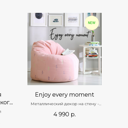
NEW
я
Enjoy every moment
кого
Металлический декор на стену -
"Art.Evo Design"
л
4 990
р.
.